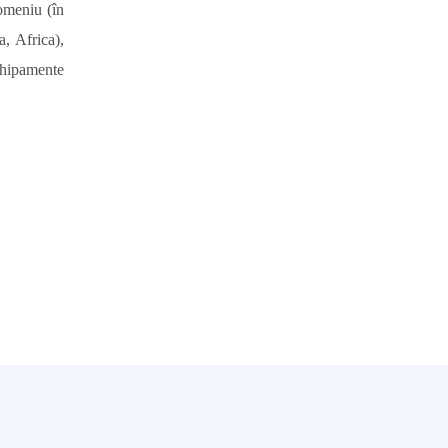
domeniu
(în
ia,
Africa),
chipamente