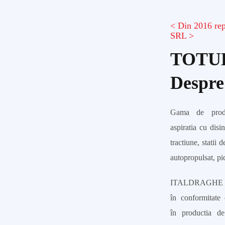
< Din 2016 re
SRL >
TOTUL 
Despre
Gama de prod
aspiratia cu disi
tractiune, statii
autopropulsat, pi
ITALDRAGHE proi
în conformitate 
în productia de