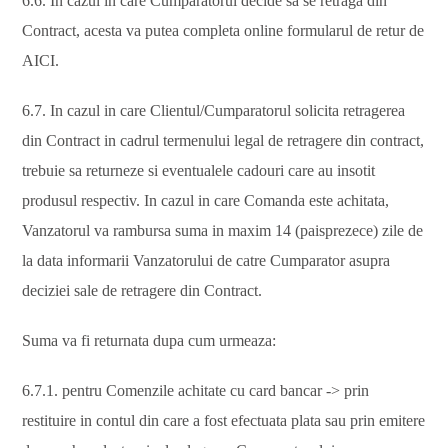
6.6. In cazul in care Cumparatorul decide sa se retraga din
Contract, acesta va putea completa online formularul de retur de
AICI.
6.7. In cazul in care Clientul/Cumparatorul solicita retragerea
din Contract in cadrul termenului legal de retragere din contract,
trebuie sa returneze si eventualele cadouri care au insotit
produsul respectiv. In cazul in care Comanda este achitata,
Vanzatorul va rambursa suma in maxim 14 (paisprezece) zile de
la data informarii Vanzatorului de catre Cumparator asupra
deciziei sale de retragere din Contract.
Suma va fi returnata dupa cum urmeaza:
6.7.1. pentru Comenzile achitate cu card bancar -> prin
restituire in contul din care a fost efectuata plata sau prin emitere