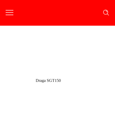
Portfoliu Produse
Portfolio
Draga SGT150