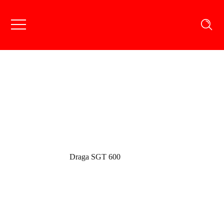
Portfoliu Produse
Portfolio
Draga SGT 600